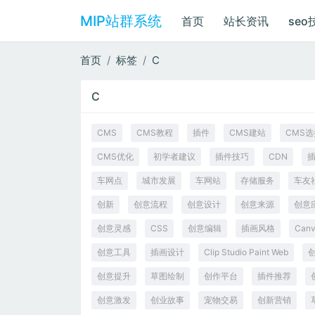
MIP站群系统
首页
站长资讯
seo
首页
标签
C
C
CMS
CMS教程
插件
CMS建站
CMS选
CMS优化
初学者建议
插件技巧
CDN
车网点
城市发展
车网站
存储服务
车友
创新
创意流程
创意设计
创意来源
创意
创意灵感
CSS
创意编辑
插画风格
Canv
创意工具
插画设计
Clip Studio Paint Web
创意提升
草图绘制
创作平台
插件推荐
创意激发
创业故事
宠物交易
创新营销