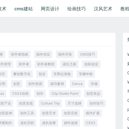
技术
cms建站
网页设计
绘画技巧
汉风艺术
教
择
初学者指南
插件优化
插件开发
CMS技巧
插件管理
初学者
初学者教程
成长之路
创新创业
社区
餐饮数字化
创业
车网点体验
车辆年检
应用
创意
创作资源
成功案例
Canva
存储
as
CSS3动画
创作
Clip Studio Paint
创意表达
创意产业
创意实现
Culture Trip
尺寸选择
创作技巧
创意延伸
创作工具
创意艺术
创意启发
插件扩展
草图制作
成长历程
成长故事
插件选择
CSS3