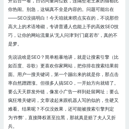
开后台一看，日访问量两位数，连隔壁老王家的猫都比
你热闹。别急，这锅真不全是内容的。问题可能出在
——SEO没搞明白！今天咱就来唠点实在的，不说那些
高大上的术语堆砌，专讲普通人也能上手的高效SEO技
巧，让你的网站流量从‘无人问津’到‘门庭若市’，真的不
是梦。
先说说啥是SEO？简单粗暴地讲，就是让搜索引擎（比
如百度、谷歌）更喜欢你家网站，把你排在搜索结果前
面。用户一搜关键词，第一个蹦出来的就是你，那点击
率自然蹭蹭涨。但很多人搞SEO，一开始方向就错了。
要么天天群发外链，像发小广告一样到处留网址；要么
疯狂堆关键词，文章读起来跟机器人写的似的，生硬又
难看。结果呢？不仅没效果，还可能被搜索引擎判定
为‘作弊’，直接降权甚至拉黑，那就真是赔了夫人又折
兵。