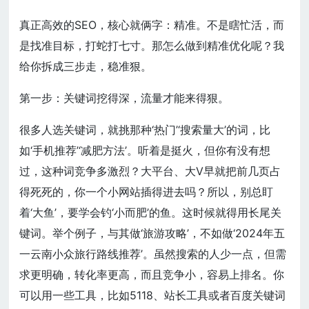
真正高效的SEO，核心就俩字：精准。不是瞎忙活，而
是找准目标，打蛇打七寸。那怎么做到精准优化呢？我
给你拆成三步走，稳准狠。
第一步：关键词挖得深，流量才能来得狠。
很多人选关键词，就挑那种‘热门’‘搜索量大’的词，比
如‘手机推荐’‘减肥方法’。听着是挺火，但你有没有想
过，这种词竞争多激烈？大平台、大V早就把前几页占
得死死的，你一个小网站插得进去吗？所以，别总盯
着‘大鱼’，要学会钓‘小而肥’的鱼。这时候就得用长尾关
键词。举个例子，与其做‘旅游攻略’，不如做‘2024年五
一云南小众旅行路线推荐’。虽然搜索的人少一点，但需
求更明确，转化率更高，而且竞争小，容易上排名。你
可以用一些工具，比如5118、站长工具或者百度关键词