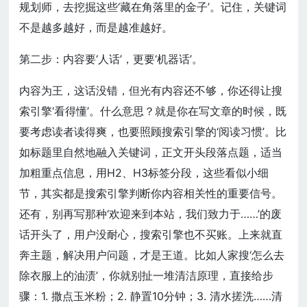
规划师，去挖掘这些‘藏在角落里的金子’。记住，关键词
不是越多越好，而是越准越好。
第二步：内容要‘人话’，更要‘机器话’。
内容为王，这话没错，但光有内容还不够，你还得让搜
索引擎‘看得懂’。什么意思？就是你在写文章的时候，既
要考虑读者读得爽，也要照顾搜索引擎的‘阅读习惯’。比
如标题里自然地融入关键词，正文开头段落点题，适当
加粗重点信息，用H2、H3标签分段，这些看似小细
节，其实都是搜索引擎判断你内容相关性的重要信号。
还有，别再写那种‘欢迎来到本站，我们致力于……’的废
话开头了，用户没耐心，搜索引擎也不买账。上来就直
奔主题，解决用户问题，才是王道。比如人家搜‘怎么去
除衣服上的油渍’，你就别扯一堆清洁原理，直接给步
骤：1. 撒点玉米粉；2. 静置10分钟；3. 清水搓洗……清